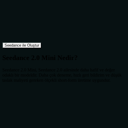
Seedance ile Oluştur
Seedance 2.0 Mini Nedir?
Seedance 2.0 Mini, Seedance 2.0 ailesinde daha hafif ve değer
odaklı bir modeldir. Daha çok deneme, hızlı geri bildirim ve düşük
taslak maliyeti gereken ölçekli short-form üretime uygundur.