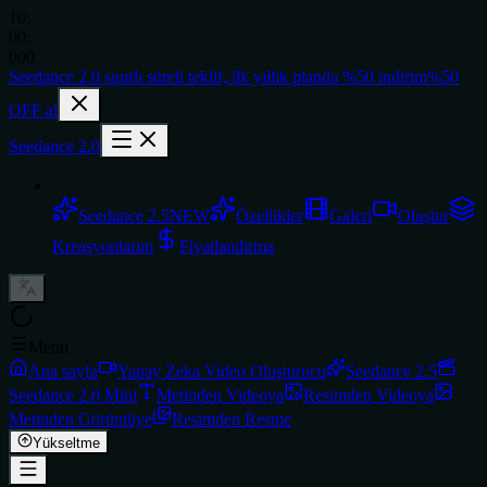
10
:
00
:
000
Seedance 2.0
sınırlı süreli teklif,
ilk yıllık planda
%50 indirim
%50
OFF al
Seedance 2.0
Seedance 2.5
NEW
Özellikler
Galeri
Oluştur
Kreasyonlarım
Fiyatlandırma
Menü
Ana sayfa
Yapay Zeka Video Oluşturucu
Seedance 2.5
Seedance 2.0 Mini
Metinden Videoya
Resimden Videoya
Metinden Görüntüye
Resimden Resme
Yükseltme