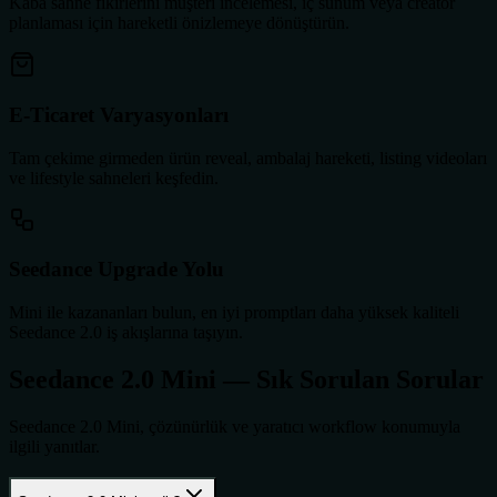
Kaba sahne fikirlerini müşteri incelemesi, iç sunum veya creator
planlaması için hareketli önizlemeye dönüştürün.
E-Ticaret Varyasyonları
Tam çekime girmeden ürün reveal, ambalaj hareketi, listing videoları
ve lifestyle sahneleri keşfedin.
Seedance Upgrade Yolu
Mini ile kazananları bulun, en iyi promptları daha yüksek kaliteli
Seedance 2.0 iş akışlarına taşıyın.
Seedance 2.0 Mini — Sık Sorulan Sorular
Seedance 2.0 Mini, çözünürlük ve yaratıcı workflow konumuyla
ilgili yanıtlar.