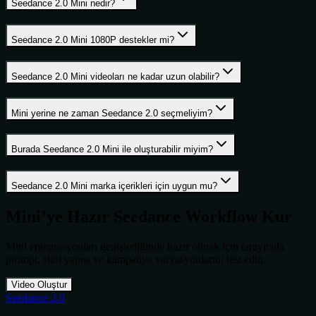
Seedance 2.0 Mini nedir?
Seedance 2.0 Mini 1080P destekler mi?
Seedance 2.0 Mini videoları ne kadar uzun olabilir?
Mini yerine ne zaman Seedance 2.0 seçmeliyim?
Burada Seedance 2.0 Mini ile oluşturabilir miyim?
Seedance 2.0 Mini marka içerikleri için uygun mu?
Mini’ye Hazır Seedance Workflow Kur
Mini entegrasyonları genişlediğinde hazır olmak için tarayıcıda
prompt, shot yapısı ve kampanya varyasyonlarını test edin.
Video Oluştur
Seedance 2.0