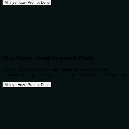
Mini’ye Hazır Prompt Dene
Final Render Öncesi Varyasyon Planla
Kontrollü prompt varyasyonları çalıştırın, hareket ve kadrajı
karşılaştırın, en güçlü yön için yüksek kaliteli Seedance 2.0 kullanın.
Mini’ye Hazır Prompt Dene