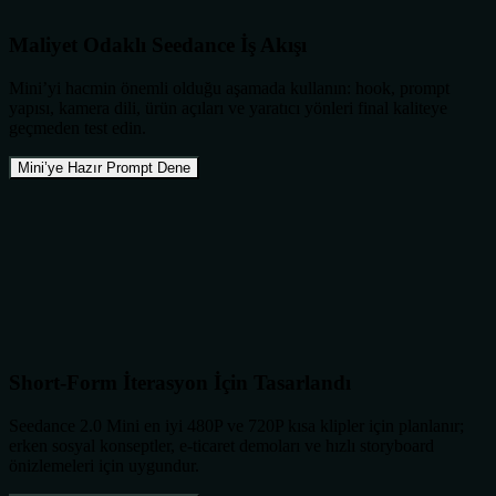
Maliyet Odaklı Seedance İş Akışı
Mini’yi hacmin önemli olduğu aşamada kullanın: hook, prompt
yapısı, kamera dili, ürün açıları ve yaratıcı yönleri final kaliteye
geçmeden test edin.
Mini’ye Hazır Prompt Dene
Short-Form İterasyon İçin Tasarlandı
Seedance 2.0 Mini en iyi 480P ve 720P kısa klipler için planlanır;
erken sosyal konseptler, e-ticaret demoları ve hızlı storyboard
önizlemeleri için uygundur.