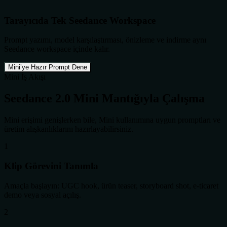
Tarayıcıda Tek Seedance Workspace
Prompt yazımı, model karşılaştırması, önizleme ve indirme aynı
Seedance workspace içinde kalır.
Mini’ye Hazır Prompt Dene
Mini İş Akışı
Seedance 2.0 Mini Mantığıyla Çalışma
Mini erişimi genişlerken bile, Mini kullanımına uygun promptları ve
üretim alışkanlıklarını hazırlayabilirsiniz.
1
Klip Görevini Tanımla
Amaçla başlayın: UGC hook, ürün teaser, storyboard shot, e-ticaret
demo veya sosyal açılış.
2