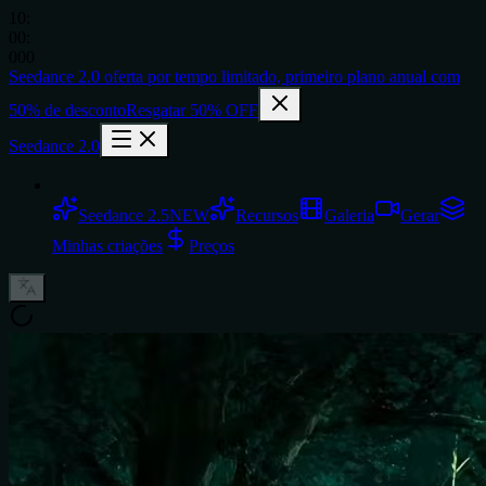
10
:
00
:
000
Seedance 2.0
oferta por tempo limitado,
primeiro plano anual com
50% de desconto
Resgatar 50% OFF
Seedance 2.0
Seedance 2.5
NEW
Recursos
Galeria
Gerar
Minhas criações
Preços