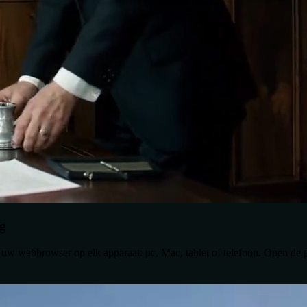
ng
in uw webbrowser op elk apparaat: pc, Mac, tablet of telefoon. Open de