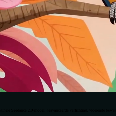
originele Seedance 2.0-model: geavanceerde verlichting, vloeiende bewe