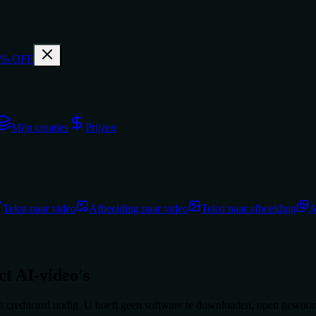
0% OFF
Mijn creaties
Prijzen
Tekst naar video
Afbeelding naar video
Tekst naar afbeelding
A
ct AI-video's
en creditcard nodig. U hoeft geen software te downloaden, open gewoo