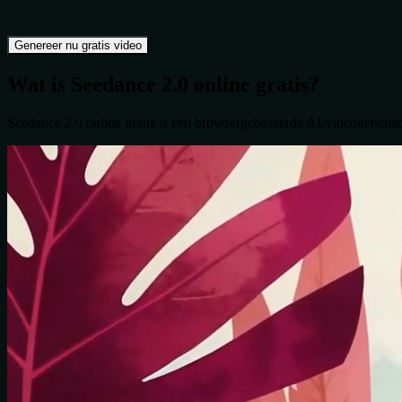
Genereer nu gratis video
Wat is Seedance 2.0 online gratis?
Seedance 2.0 online gratis is een browsergebaseerde AI-videogenerator