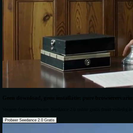
Geen download, geen installatie: pure browserervari
Vergeet desktopsoftware. Seedance 2.0 online gratis draait volledig 
Probeer Seedance 2.0 Gratis