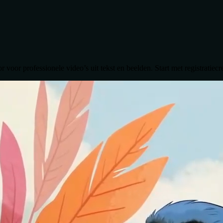
 voor professionele video’s uit tekst en beelden. Start met registratiec