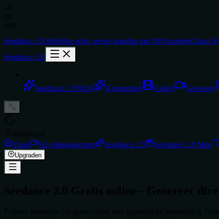
10
:
00
:
000
Seedance 2.0
tijdelijke actie,
eerste jaarplan met
50% korting
Claim 5
Seedance 2.0
Seedance 2.5
NEW
Kenmerken
Galerij
Genereer
Menukaart
Thuis
AI-videogenerator
Seedance 2.5
Seedance 2.0 Mini
Upgraden
Seedance 2.0 Gratis online - Genereer dire
Probeer Seedance 2.0 gratis online met tegoeden bij aanmelding. Ge