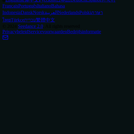
Français
Português
Italiano
Bahasa
Indonesia
Dansk
Norsk
العربية
Nederlands
Polski
ภาษา
ไทย
Türkçe
עברית
繁體中文
©
2024
Seedance 2.0
, All rights reserved
Privacybeleid
Servicevoorwaarden
Bedrijfsinformatie