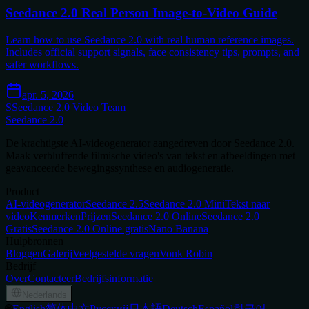
Seedance 2.0 Real Person Image-to-Video Guide
Learn how to use Seedance 2.0 with real human reference images.
Includes official support signals, face consistency tips, prompts, and
safer workflows.
apr. 5, 2026
S
Seedance 2.0 Video Team
Seedance 2.0
De krachtigste AI-videogenerator aangedreven door Seedance 2.0.
Maak verbluffende filmische video's van tekst en afbeeldingen met
geavanceerde bewegingssynthese en audiogeneratie.
Product
AI-videogenerator
Seedance 2.5
Seedance 2.0 Mini
Tekst naar
video
Kenmerken
Prijzen
Seedance 2.0 Online
Seedance 2.0
Gratis
Seedance 2.0 Online gratis
Nano Banana
Hulpbronnen
Bloggen
Galerij
Veelgestelde vragen
Vonk Robin
Bedrijf
Over
Contacteer
Bedrijfsinformatie
Nederlands
🌐
English
简体中文
Русский
日本語
Deutsch
Español
한국어