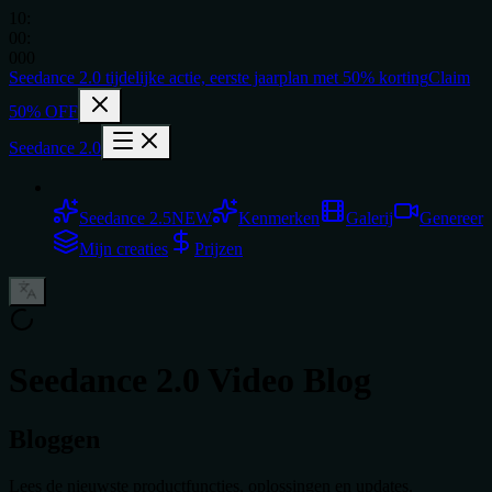
10
:
00
:
000
Seedance 2.0
tijdelijke actie,
eerste jaarplan met
50% korting
Claim
50% OFF
Seedance 2.0
Seedance 2.5
NEW
Kenmerken
Galerij
Genereer
Mijn creaties
Prijzen
Seedance 2.0 Video Blog
Bloggen
Lees de nieuwste productfuncties, oplossingen en updates.