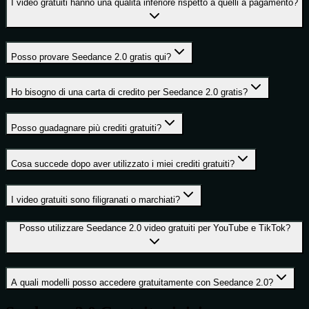
I video gratuiti hanno una qualità inferiore rispetto a quelli a pagamento?
Posso provare Seedance 2.0 gratis qui?
Ho bisogno di una carta di credito per Seedance 2.0 gratis?
Posso guadagnare più crediti gratuiti?
Cosa succede dopo aver utilizzato i miei crediti gratuiti?
I video gratuiti sono filigranati o marchiati?
Posso utilizzare Seedance 2.0 video gratuiti per YouTube e TikTok?
A quali modelli posso accedere gratuitamente con Seedance 2.0?