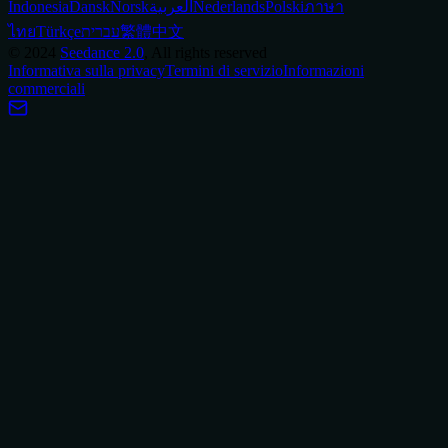
Indonesia
Dansk
Norsk
العربية
Nederlands
Polski
ภาษา
ไทย
Türkçe
עברית
繁體中文
©
2024
Seedance 2.0
, All rights reserved
Informativa sulla privacy
Termini di servizio
Informazioni
commerciali