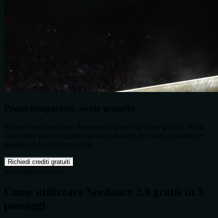
Prezzi trasparenti, avvio gratuito
Nessun costo nascosto. Nessuna filigrana sui video gratuiti. Inizia
con crediti gratuiti, quindi passa a pacchetti di crediti convenienti
quando ne hai bisogno di più.
Richiedi crediti gratuiti
Inizia gratuitamente
Come utilizzare Seedance 2.0 gratis in 3
passaggi