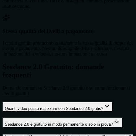
commerciale. YouTube, TikTok, Instagram, annunci, presentazioni:
usali ovunque.
Stessa qualità dei livelli a pagamento
I crediti gratuiti producono esattamente la stessa qualità di output dei
crediti a pagamento. Nessun downgrade della risoluzione, nessuna
limitazione della velocità, nessuna limitazione nascosta.
Seedance 2.0 Gratuito: domande
frequenti
Domande comuni su Seedance 2.0 gratuito e su come funzionano i
crediti gratuiti.
Quanti video posso realizzare con Seedance 2.0 gratis?
Seedance 2.0 è gratuito in modo permanente o solo in prova?