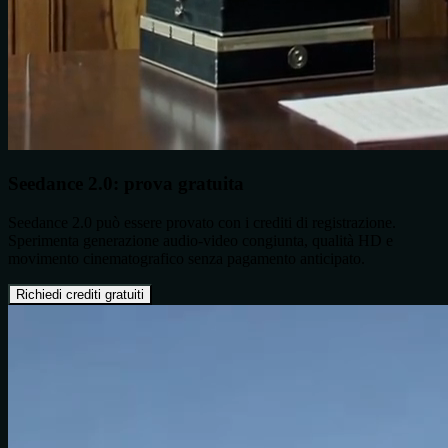
Seedance 2.0: prova gratuita
Seedance 2.0 può essere provato con i crediti di registrazione.
Sperimenta generazione audio-video congiunta, qualità HD e
movimento cinematografico senza pagamento anticipato.
Richiedi crediti gratuiti