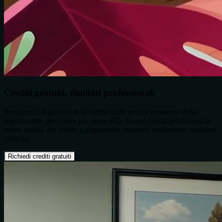
Crediti gratuiti, risultati professionali
Seedance 2.0 gratuito ti dà crediti sufficienti al momento della
registrazione per creare più video HD. Questi crediti producono la
stessa qualità dei crediti a pagamento: massima risoluzione, massima
velocità.
Richiedi crediti gratuiti