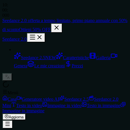
10
:
00
:
000
Seedance 2.0
offerta a tempo limitato,
primo piano annuale con
50%
di sconto
Ottieni 50% OFF
Seedance 2.0
Seedance 2.5
NEW
Caratteristiche
Galleria
Genera
Le mie creazioni
Prezzi
Menù
Casa
Generatore video AI
Seedance 2.5
Seedance 2.0
Mini
Testo in video
Immagine in video
Testo in immagine
Immagine in immagine
Aggiorna