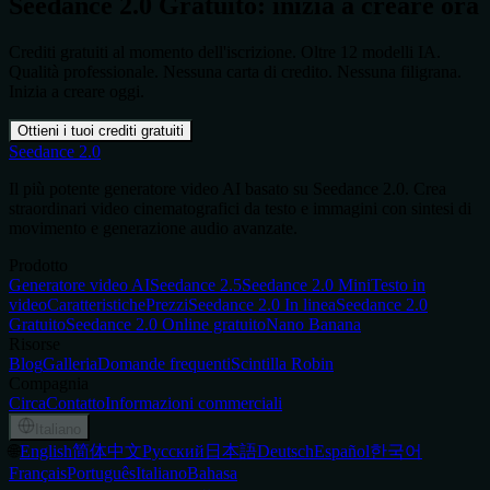
Seedance 2.0 Gratuito: inizia a creare ora
Crediti gratuiti al momento dell'iscrizione. Oltre 12 modelli IA.
Qualità professionale. Nessuna carta di credito. Nessuna filigrana.
Inizia a creare oggi.
Ottieni i tuoi crediti gratuiti
Seedance 2.0
Il più potente generatore video AI basato su Seedance 2.0. Crea
straordinari video cinematografici da testo e immagini con sintesi di
movimento e generazione audio avanzate.
Prodotto
Generatore video AI
Seedance 2.5
Seedance 2.0 Mini
Testo in
video
Caratteristiche
Prezzi
Seedance 2.0 In linea
Seedance 2.0
Gratuito
Seedance 2.0 Online gratuito
Nano Banana
Risorse
Blog
Galleria
Domande frequenti
Scintilla Robin
Compagnia
Circa
Contatto
Informazioni commerciali
Italiano
🌐
English
简体中文
Русский
日本語
Deutsch
Español
한국어
Français
Português
Italiano
Bahasa