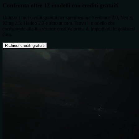
Confronta oltre 12 modelli con crediti gratuiti
Utilizza i tuoi crediti gratuiti per sperimentare Seedance 2.0, Veo 3,
Kling 2.5, Hailuo 2.3 e altro ancora. Trova il modello che
corrisponde alla tua visione creativa prima di impegnarti in qualsiasi
cosa.
Richiedi crediti gratuiti