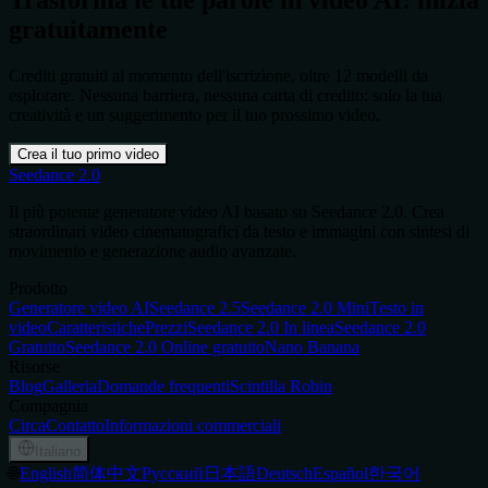
gratuitamente
Crediti gratuiti al momento dell'iscrizione, oltre 12 modelli da
esplorare. Nessuna barriera, nessuna carta di credito: solo la tua
creatività e un suggerimento per il tuo prossimo video.
Crea il tuo primo video
Seedance 2.0
Il più potente generatore video AI basato su Seedance 2.0. Crea
straordinari video cinematografici da testo e immagini con sintesi di
movimento e generazione audio avanzate.
Prodotto
Generatore video AI
Seedance 2.5
Seedance 2.0 Mini
Testo in
video
Caratteristiche
Prezzi
Seedance 2.0 In linea
Seedance 2.0
Gratuito
Seedance 2.0 Online gratuito
Nano Banana
Risorse
Blog
Galleria
Domande frequenti
Scintilla Robin
Compagnia
Circa
Contatto
Informazioni commerciali
Italiano
🌐
English
简体中文
Русский
日本語
Deutsch
Español
한국어