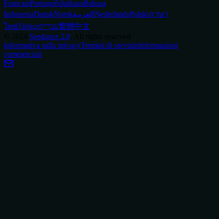
Français
Português
Italiano
Bahasa
Indonesia
Dansk
Norsk
العربية
Nederlands
Polski
ภาษา
ไทย
Türkçe
עברית
繁體中文
©
2024
Seedance 2.0
, All rights reserved
Informativa sulla privacy
Termini di servizio
Informazioni
commerciali