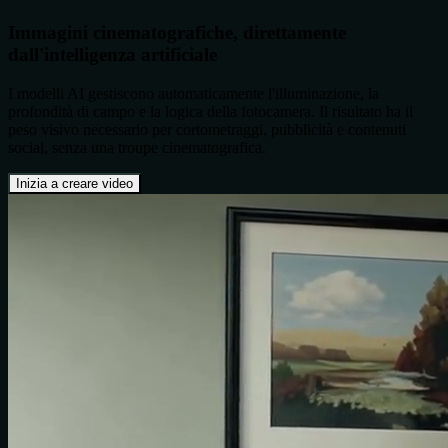
Immagini cinematografiche, direttamente
dall'intelligenza artificiale
I modelli AI gestiscono automaticamente l'illuminazione, la
profondità di campo e la logica della fotocamera. Il risultato ha il
peso visivo necessario per cortometraggi, pubblicità e contenuti
social, senza una troupe cinematografica.
Inizia a creare video