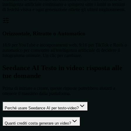
intelligenza artificiale continuano a spingersi oltre i limiti in termini
di fedeltà visiva e ogni generazione riflette gli ultimi miglioramenti.
Orizzontale, Ritratto o Automatico
16:9 per YouTube e incorporamenti web, 9:16 per TikTok e Reels o
automatico per consentire all'intelligenza artificiale di decidere il
fotogramma ottimale. Un clic per cambiare.
Seedance AI Testo in video: risposta alle
tue domande
Prima di iniziare a creare, queste risposte potrebbero aiutarti a
ottenere il massimo dalla piattaforma.
Perché usare Seedance AI per testo-video?
Quanti crediti costa generare un video?