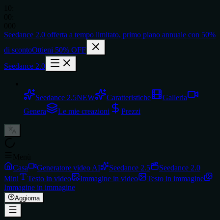
10
:
00
:
000
Seedance 2.0
offerta a tempo limitato,
primo piano annuale con
50%
di sconto
Ottieni 50% OFF
Seedance 2.0
Seedance 2.5
NEW
Caratteristiche
Galleria
Genera
Le mie creazioni
Prezzi
Menù
Casa
Generatore video AI
Seedance 2.5
Seedance 2.0
Mini
Testo in video
Immagine in video
Testo in immagine
Immagine in immagine
Aggiorna