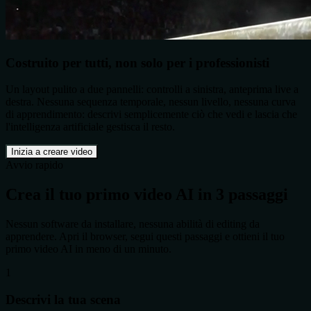
Costruito per tutti, non solo per i professionisti
Un layout pulito a due pannelli: controlli a sinistra, anteprima live a
destra. Nessuna sequenza temporale, nessun livello, nessuna curva
di apprendimento: descrivi semplicemente ciò che vedi e lascia che
l'intelligenza artificiale gestisca il resto.
Inizia a creare video
Avvio rapido
Crea il tuo primo video AI in 3 passaggi
Nessun software da installare, nessuna abilità di editing da
apprendere. Apri il browser, segui questi passaggi e ottieni il tuo
primo video AI in meno di un minuto.
1
Descrivi la tua scena