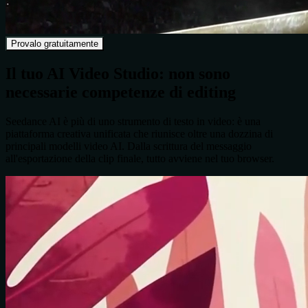
Provalo gratuitamente
Il tuo AI Video Studio: non sono
necessarie competenze di editing
Seedance AI è più di uno strumento di testo in video: è una
piattaforma creativa unificata che riunisce oltre una dozzina di
principali modelli video AI. Dalla scrittura del messaggio
all'esportazione della clip finale, tutto avviene nel tuo browser.