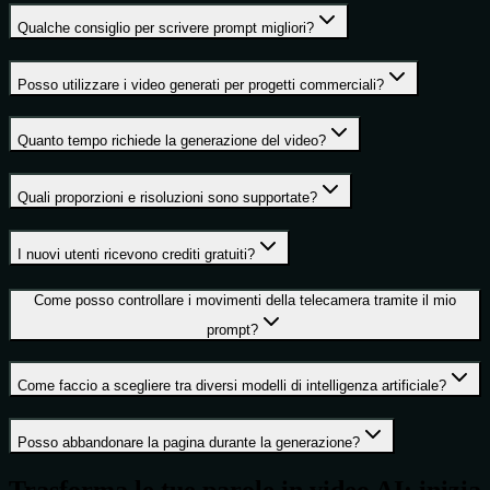
Qualche consiglio per scrivere prompt migliori?
Posso utilizzare i video generati per progetti commerciali?
Quanto tempo richiede la generazione del video?
Quali proporzioni e risoluzioni sono supportate?
I nuovi utenti ricevono crediti gratuiti?
Come posso controllare i movimenti della telecamera tramite il mio
prompt?
Come faccio a scegliere tra diversi modelli di intelligenza artificiale?
Posso abbandonare la pagina durante la generazione?
Trasforma le tue parole in video AI: inizia