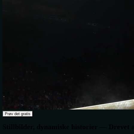
Prøv det gratis
Stillbilder, dynamiske historier — Drevet 