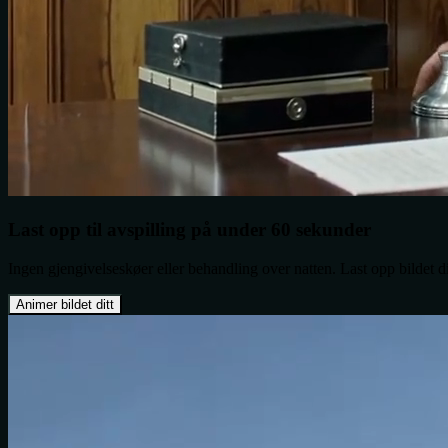
Last opp til avspilling på under 60 sekunder
Ingen gjengivelseskøer eller behandling over natten. Last opp bildet ditt
Animer bildet ditt