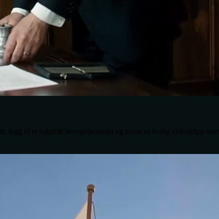
, legg til et valgfritt bevegelsesnotat og motta et ferdig videoklipp inne