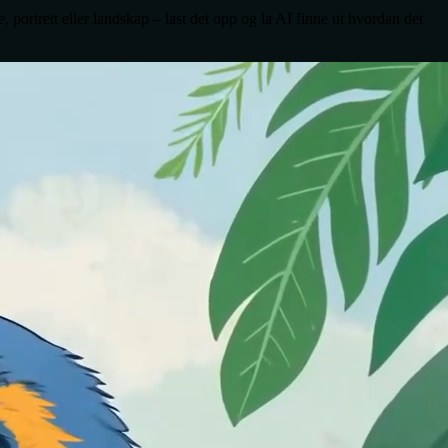
, portrett eller landskap – last det opp og la AI finne ut hvordan det