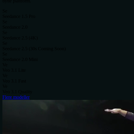
bytte plattform.
Se
Seedance 1.5 Pro
Se
Seedance 2.0
Se
Seedance 2.5 (4K)
Se
Seedance 2.5 (30s Coming Soon)
Se
Seedance 2.0 Mini
Ve
Veo 3.1 Lite
Ve
Veo 3.1 Fast
Ve
Veo 3.1 Quality
Flere modeller