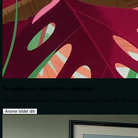
Bevegelse som respekterer originalen
AI analyserer innholdet, dybden og lyssettingen til bildet ditt før du le
Animer bildet ditt