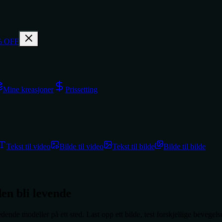
% OFF
Mine kreasjoner
Prissetting
Tekst til video
Bilde til video
Tekst til bilde
Bilde til bilde
den bli levende
de modeller på ett sted. Last opp ett bilde, test forskjellige bevegelsess