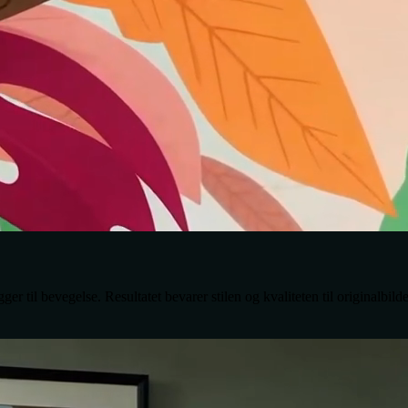
gger til bevegelse. Resultatet bevarer stilen og kvaliteten til originalbild