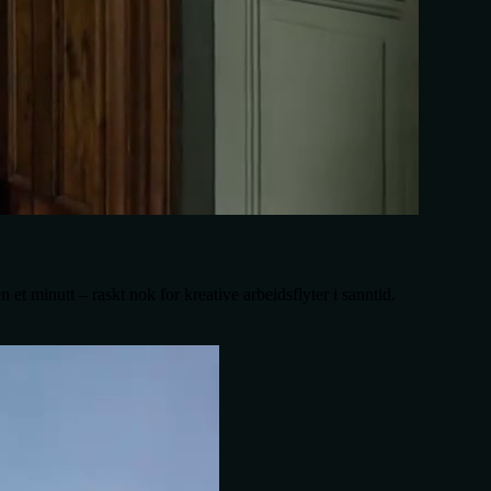
n et minutt – raskt nok for kreative arbeidsflyter i sanntid.