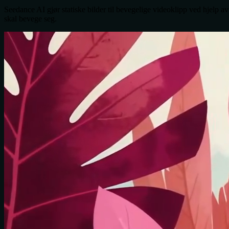
Seedance AI gjør statiske bilder til bevegelige videoklipp ved hjelp av 
skal bevege seg.