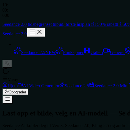
10
:
00
:
000
Seedance 2.0
tidsbegrenset tilbud,
første årsplan får
50% rabatt
Få 50
Seedance 2.0
Seedance 2.5
NEW
Funksjoner
Galleri
Generer
Meny
Hjem
AI Video Generator
Seedance 2.5
Seedance 2.0 Mini
Oppgrader
Last opp et bilde, velg en AI-modell — Se 
Seedance AI kobler deg til Veo 3, Seedance 2.0, Kling 2.5 og andre leden